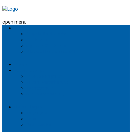
open menu
Konto
Prepaid Kreditkarte
Girokonto
digitales Girokonto
Mietkautionsbürgschaft
Kredit
Versicherungen
Private Haftpflicht
Hausratversicherung
Rechtsschutz
Auto Versicherung
Geldanlagen
Tagesgeld
Depot
Robo Advisor