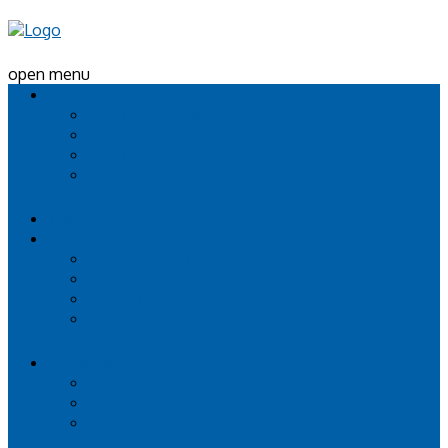
open menu
Konto
Prepaid Kreditkarte
Girokonto
digitales Girokonto
Mietkautionsbürgschaft
Kredit
Versicherungen
Private Haftpflicht
Hausratversicherung
Rechtsschutz
Auto Versicherung
Geldanlagen
Tagesgeld
Depot
Robo Advisor